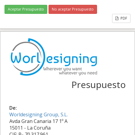
Aceptar Presupuesto
No aceptar Presupuesto
PDF
Presupuesto
De:
Worldesigning Group, S.L.
Avda Gran Canaria 17 1º A
15011 - La Coruña
CIF: B- 70.317.961