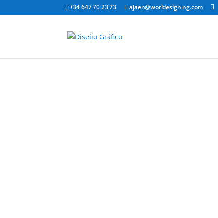
+34 647 70 23 73
ajaen@worldesigning.com