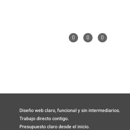
- Bajo - 15011 - La Coruña
+34 647 70 23 73
ajaen@worldesigning.com
Diseño web claro, funcional y sin intermediarios.
Trabajo directo contigo.
Presupuesto claro desde el inicio.