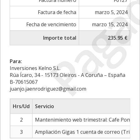
Paga
Factura número
F0127
Factura de fecha
marzo 5, 2024
Fecha de vencimiento
marzo 15, 2024
Importe total
235.95 €
Para:
Inversiones Kelno S.L.
Rúa Ícaro, 34 - 15173 Oleiros - A Coruña – España
B-70615067
juanjo.jaenrodriguez@gmail.com
Hrs/Ud
Servicio
2
Mantenimiento web trimestral: Cafe Ponient
3
Ampliación Gigas 1 cuenta de correo (Trimest