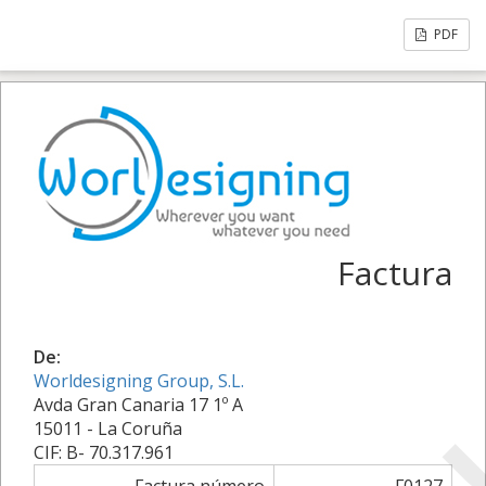
PDF
Factura
De:
Worldesigning Group, S.L.
Avda Gran Canaria 17 1º A
15011 - La Coruña
CIF: B- 70.317.961