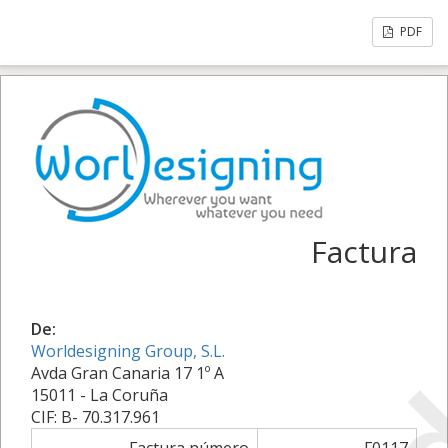
PDF
Factura
De:
Worldesigning Group, S.L.
Avda Gran Canaria 17 1º A
15011 - La Coruña
CIF: B- 70.317.961