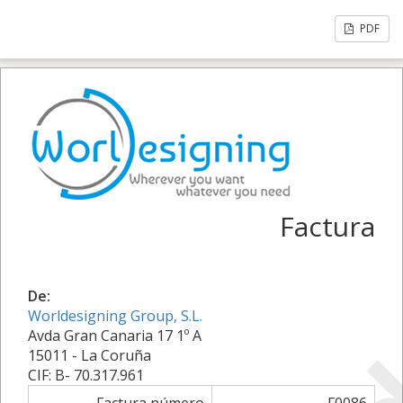
PDF
Factura
De:
Worldesigning Group, S.L.
Avda Gran Canaria 17 1º A
15011 - La Coruña
CIF: B- 70.317.961