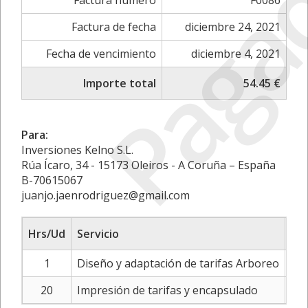
Paga
Factura número
F0086
Factura de fecha
diciembre 24, 2021
Fecha de vencimiento
diciembre 4, 2021
Importe total
54.45 €
Para:
Inversiones Kelno S.L.
Rúa Ícaro, 34 - 15173 Oleiros - A Coruña – España
B-70615067
juanjo.jaenrodriguez@gmail.com
Hrs/Ud
Servicio
Tar
1
Diseño y adaptación de tarifas Arboreo
20
Impresión de tarifas y encapsulado