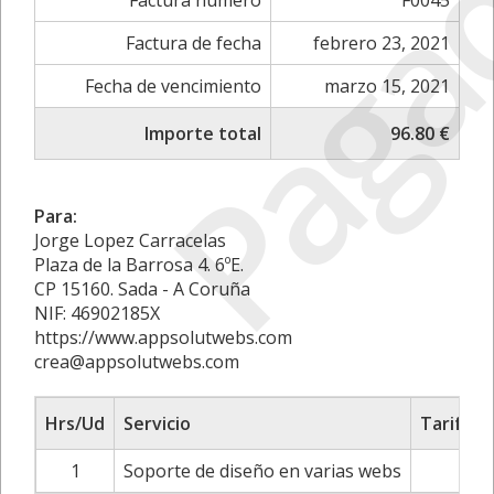
Paga
Factura número
F0045
Factura de fecha
febrero 23, 2021
Fecha de vencimiento
marzo 15, 2021
Importe total
96.80 €
Para:
Jorge Lopez Carracelas
Plaza de la Barrosa 4. 6ºE.
CP 15160. Sada - A Coruña
NIF: 46902185X
https://www.appsolutwebs.com
crea@appsolutwebs.com
Hrs/Ud
Servicio
Tarifa/P
1
Soporte de diseño en varias webs
80