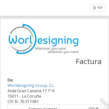
PDF
Factura
De:
Worldesigning Group, S.L.
Avda Gran Canaria 17 1º A
15011 - La Coruña
CIF: B- 70.317.961