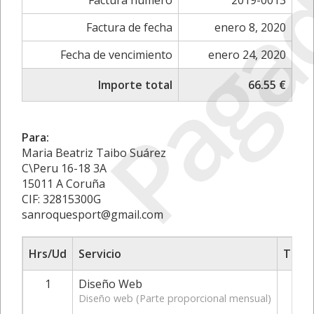
Paga
Factura número
2019-0013
Factura de fecha
enero 8, 2020
Fecha de vencimiento
enero 24, 2020
Importe total
66.55 €
Para:
Maria Beatriz Taibo Suárez
C\Peru 16-18 3A
15011 A Coruña
CIF: 32815300G
sanroquesport@gmail.com
Hrs/Ud
Servicio
Tarif
1
Diseño Web
Diseño web (Parte proporcional mensual)