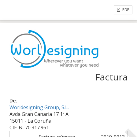
PDF
Factura
De:
Worldesigning Group, S.L.
Avda Gran Canaria 17 1º A
15011 - La Coruña
CIF: B- 70.317.961