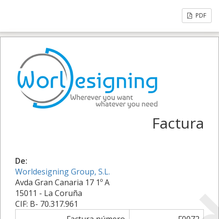
PDF
Factura
De:
Worldesigning Group, S.L.
Avda Gran Canaria 17 1º A
15011 - La Coruña
CIF: B- 70.317.961