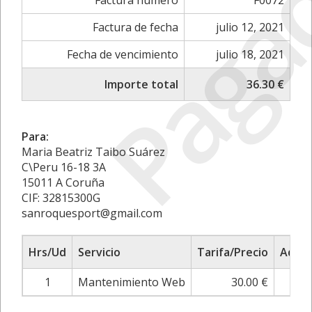
Paga
Factura número
F0072
Factura de fecha
julio 12, 2021
Fecha de vencimiento
julio 18, 2021
Importe total
36.30 €
Para:
Maria Beatriz Taibo Suárez
C\Peru 16-18 3A
15011 A Coruña
CIF: 32815300G
sanroquesport@gmail.com
Hrs/Ud
Servicio
Tarifa/Precio
Adjus
1
Mantenimiento Web
30.00 €
0.0