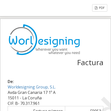
PDF
Factura
De:
Worldesigning Group, S.L.
Avda Gran Canaria 17 1º A
15011 - La Coruña
CIF: B- 70.317.961