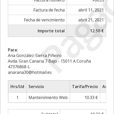
Paga
Factura número
F0053
Factura de fecha
abril 11, 2021
Fecha de vencimiento
abril 21, 2021
Importe total
12.50 €
Para:
Ana González-Sierra Piñeiro
Avda. Gran Canaria 7 Bajo - 15011 A Coruña
47376868-L
anarana30@hotmail.es
Hrs/Ud
Servicio
Tarifa/Precio
Adjus
1
Mantenimiento Web
10.33 €
0.0