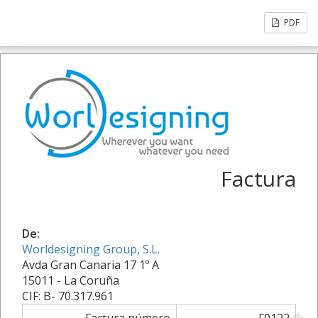
PDF
Factura
De:
Worldesigning Group, S.L.
Avda Gran Canaria 17 1º A
15011 - La Coruña
CIF: B- 70.317.961