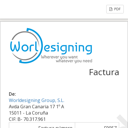
PDF
Factura
De:
Worldesigning Group, S.L.
Avda Gran Canaria 17 1º A
15011 - La Coruña
CIF: B- 70.317.961