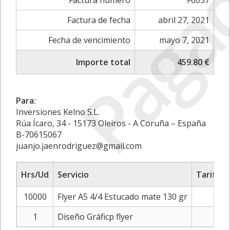
Paga
Factura número
F0057
Factura de fecha
abril 27, 2021
Fecha de vencimiento
mayo 7, 2021
Importe total
459.80 €
Para:
Inversiones Kelno S.L.
Rúa Ícaro, 34 - 15173 Oleiros - A Coruña – España
B-70615067
juanjo.jaenrodriguez@gmail.com
Hrs/Ud
Servicio
Tarifa/P
10000
Flyer A5 4/4 Estucado mate 130 gr
0
1
Diseño Gráficp flyer
60